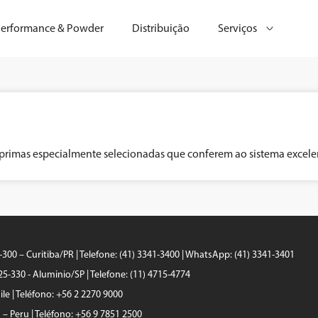
erformance & Powder
Distribuição
Serviços
primas especialmente selecionadas que conferem ao sistema excelent
0-300 – Curitiba/PR | Telefone: (41) 3341-3400 | WhatsApp: (41) 3341-3401
25-330 - Aluminio/SP | Telefone: (11) 4715-4774
le | Teléfono: +56 2 2270 9000
a – Peru | Teléfono: +56 9 7851 2500