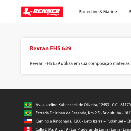
Protective & Marine
P
Revran FHS 629
Revran FHS 629 utiliza em sua composição matérias 
Av. Juscelino Kubitschek de Oliveira, 12453 - CIC - 8117
Estrada Dr. Irineu de Resende, Km 2.5 - Briquituba - 181
Camino a Rinconada, 1200 - Leto Izarra – Pudahuel – Chi
Calle D Mz. A Lt. 19 - Las Praderas de Lurín - Lurín - Lim