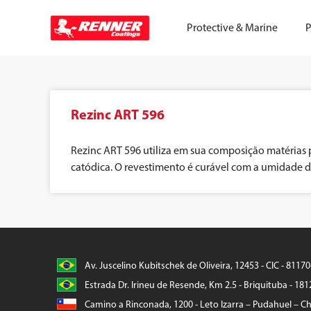
Protective & Marine
P
Rezinc ART 596
Rezinc ART 596 utiliza em sua composição matérias p
catódica. O revestimento é curável com a umidade d
Av. Juscelino Kubitschek de Oliveira, 12453 - CIC - 8117
Estrada Dr. Irineu de Resende, Km 2.5 - Briquituba - 181
Camino a Rinconada, 1200 - Leto Izarra – Pudahuel – Chi