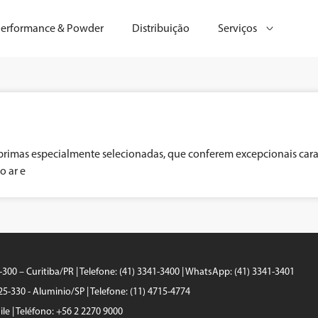
erformance & Powder
Distribuição
Serviços
rimas especialmente selecionadas, que conferem excepcionais caract
o ar e
0-300 – Curitiba/PR | Telefone: (41) 3341-3400 | WhatsApp: (41) 3341-3401
25-330 - Aluminio/SP | Telefone: (11) 4715-4774
le | Teléfono: +56 2 2270 9000