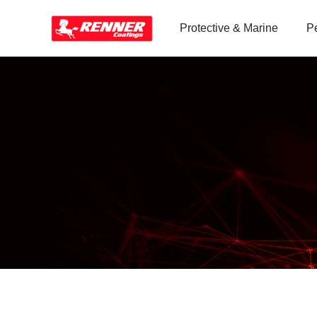
Protective & Marine
P