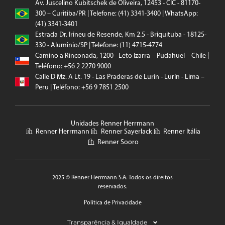
Av. Juscelino Kubitschek de Oliveira, 12453 - CIC - 81170-
300 – Curitiba/PR | Telefone: (41) 3341-3400 | WhatsApp:
(41) 3341-3401
Estrada Dr. Irineu de Resende, Km 2.5 - Briquituba - 18125-
330 - Aluminio/SP | Telefone: (11) 4715-4774
Camino a Rinconada, 1200 - Leto Izarra – Pudahuel – Chile |
Teléfono: +56 2 2270 9000
Calle D Mz. A Lt. 19 - Las Praderas de Lurín - Lurín - Lima –
Peru | Teléfono: +56 9 7851 2500
Unidades Renner Herrmann
Renner Herrmann
Renner Sayerlack
Renner Itália
Renner Sooro
2025 © Renner Herrmann S.A. Todos os direitos
reservados.
Política de Privacidade
Transparência & Igualdade