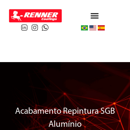
Protective & Marine
Performance & Powder
Acabamento Repintura SGB
Alumínio