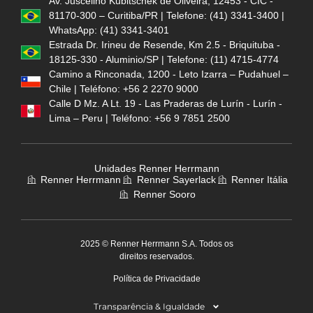
Av. Juscelino Kubitschek de Oliveira, 12453 - CIC -
81170-300 – Curitiba/PR | Telefone: (41) 3341-3400 |
WhatsApp: (41) 3341-3401
Estrada Dr. Irineu de Resende, Km 2.5 - Briquituba -
18125-330 - Aluminio/SP | Telefone: (11) 4715-4774
Camino a Rinconada, 1200 - Leto Izarra – Pudahuel –
Chile | Teléfono: +56 2 2270 9000
Calle D Mz. A Lt. 19 - Las Praderas de Lurín - Lurín -
Lima – Peru | Teléfono: +56 9 7851 2500
Unidades Renner Herrmann
Renner Herrmann
Renner Sayerlack
Renner Itália
Renner Sooro
2025 © Renner Herrmann S.A. Todos os
direitos reservados.
Política de Privacidade
Transparência & Igualdade