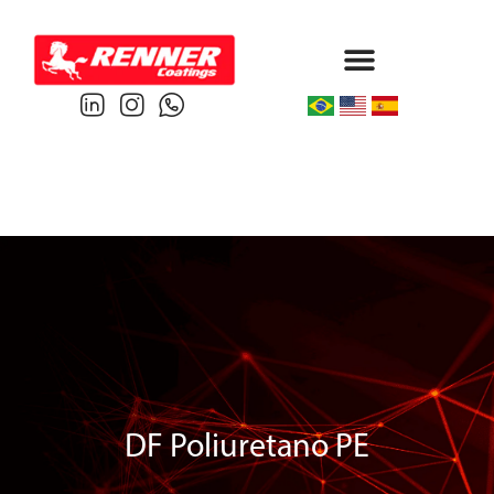
Protective & Marine
Performance & Powder
DF Poliuretano PE