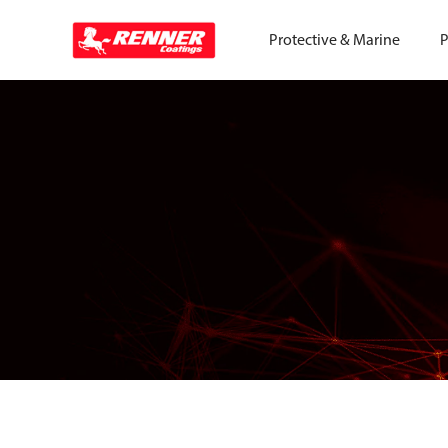
Protective & Marine
P