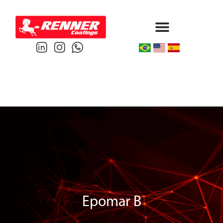
Protective & Marine
Performance & Powder
Epomar B