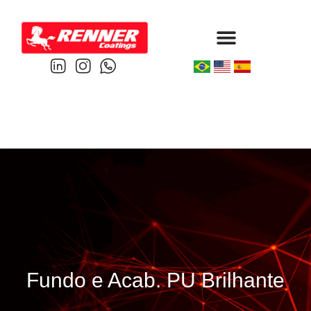
Protective & Marine
Performance & Powder
Fundo e Acab. PU Brilhante