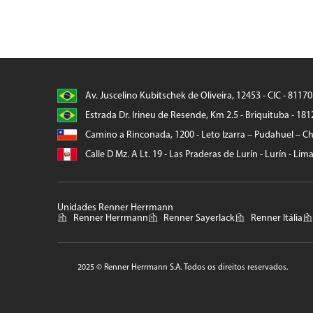
Av. Juscelino Kubitschek de Oliveira, 12453 - CIC - 8117
Estrada Dr. Irineu de Resende, Km 2.5 - Briquituba - 181
Camino a Rinconada, 1200 - Leto Izarra – Pudahuel – Chi
Calle D Mz. A Lt. 19 - Las Praderas de Lurín - Lurín - Lim
Unidades Renner Herrmann
Renner Herrmann
Renner Sayerlack
Renner Itália
2025 © Renner Herrmann S.A. Todos os direitos reservados.