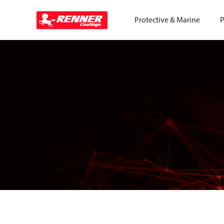
Protective & Marine
P