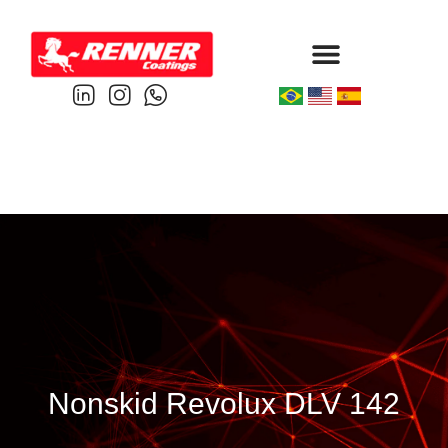
Protective & Marine
Performance & Powder
Nonskid Revolux DLV 142