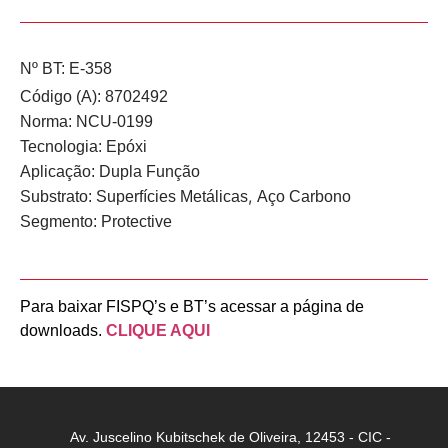
Nº BT: E-358
Código (A): 8702492
Norma:
NCU-0199
Tecnologia:
Epóxi
Aplicação:
Dupla Função
,
Substrato:
Superfícies Metálicas
Aço Carbono
Segmento:
Protective
Para baixar FISPQ’s e BT’s acessar a página de
downloads.
CLIQUE AQUI
Av. Juscelino Kubitschek de Oliveira, 12453 - CIC -