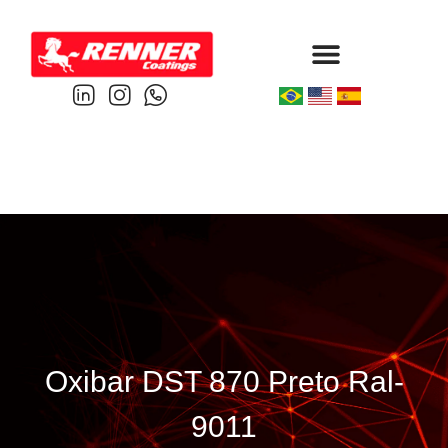
Protective & Marine
Performance & Powder
Oxibar DST 870 Preto Ral-
9011