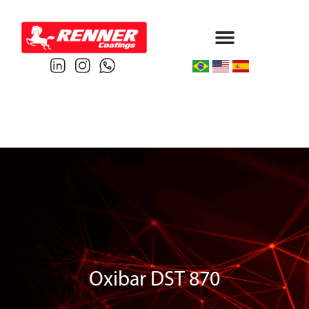
Protective & Marine
Performance & Powder
Oxibar DST 870