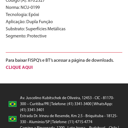
Código (A): 870.2327
Norma:
NCU-0199
Tecnologia:
Epóxi
Aplicação:
Dupla Função
Substrato:
Superfícies Metálicas
Segmento:
Protective
Para baixar FISPQ’s e BT’s acessar a página de downloads.
CLIQUE AQUI
Av. Juscelino Kubitschek de Oliveira, 12453 - CIC - 81170-
300 – Curitiba/PR | Telefone: (41) 3341-3400 | WhatsApp:
(41) 3341-3401
Estrada Dr. Irineu de Resende, Km 2.5 - Briquituba - 18125-
330 - Aluminio/SP | Telefone: (11) 4715-4774
Camino a Rinconada, 1200 - Leto Izarra – Pudahuel – Chile |