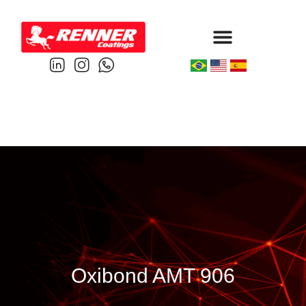
Protective & Marine
Performance & Powder
Oxibond AMT 906