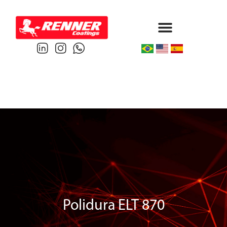
Protective & Marine
Performance & Powder
Polidura ELT 870