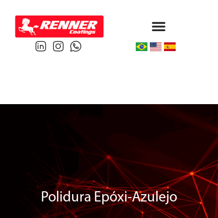
Protective & Marine
Performance & Powder
Polidura Epóxi-Azulejo