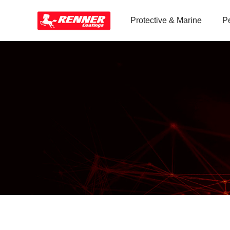
Protective & Marine
P