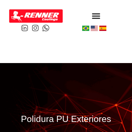
Protective & Marine
Performance & Powder
Polidura PU Exteriores