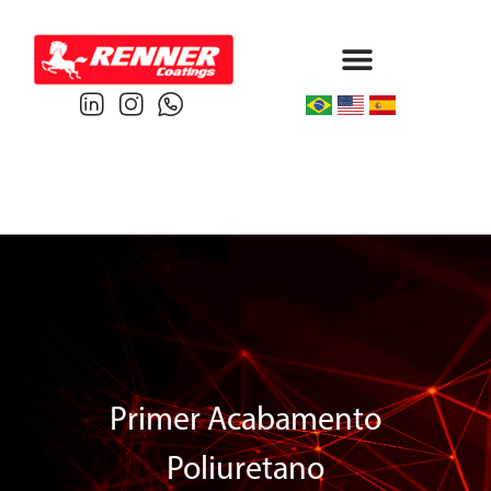
Protective & Marine
Performance & Powder
Primer Acabamento
Poliuretano