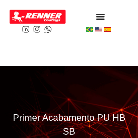
Protective & Marine
Performance & Powder
Primer Acabamento PU HB
SB