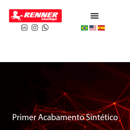
Protective & Marine
Performance & Powder
Primer Acabamento Sintético