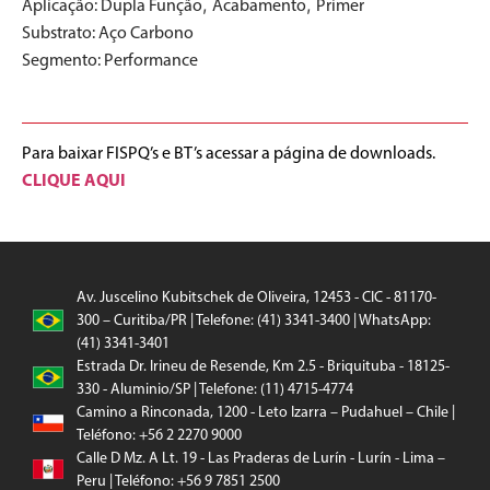
,
,
Aplicação:
Dupla Função
Acabamento
Primer
Substrato:
Aço Carbono
Segmento:
Performance
Para baixar FISPQ’s e BT’s acessar a página de downloads.
CLIQUE AQUI
Av. Juscelino Kubitschek de Oliveira, 12453 - CIC - 81170-
300 – Curitiba/PR | Telefone: (41) 3341-3400 | WhatsApp:
(41) 3341-3401
Estrada Dr. Irineu de Resende, Km 2.5 - Briquituba - 18125-
330 - Aluminio/SP | Telefone: (11) 4715-4774
Camino a Rinconada, 1200 - Leto Izarra – Pudahuel – Chile |
Teléfono: +56 2 2270 9000
Calle D Mz. A Lt. 19 - Las Praderas de Lurín - Lurín - Lima –
Peru | Teléfono: +56 9 7851 2500