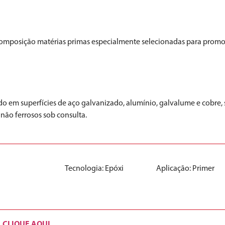
a composição matérias primas especialmente selecionadas para promo
do em superfícies de aço galvanizado, alumínio, galvalume e cobre, s
não ferrosos sob consulta.
Tecnologia:
Epóxi
Aplicação:
Primer
CLIQUE AQUI
.