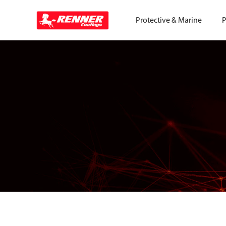
Protective & Marine
P