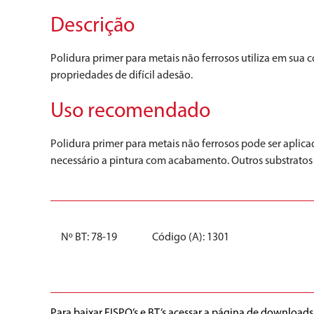
Descrição
Polidura primer para metais não ferrosos utiliza em su
propriedades de difícil adesão.
Uso recomendado
Polidura primer para metais não ferrosos pode ser aplica
necessário a pintura com acabamento. Outros substratos 
Nº BT: 78-19
Código (A): 1301
Para baixar FISPQ’s e BT’s acessar a página de downloads