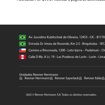
Av. Juscelino Kubitschek de Oliveira, 12453 - CIC - 8117
Estrada Dr. Irineu de Resende, Km 2.5 - Briquituba - 181
Camino a Rinconada, 1200 - Leto Izarra – Pudahuel – Chi
Calle D Mz. A Lt. 19 - Las Praderas de Lurín - Lurín - Lim
Unidades Renner Herrmann
Renner Herrmann
Renner Sayerlack
Renner Itália
2025 © Renner Herrmann S.A. Todos os direitos reservados.