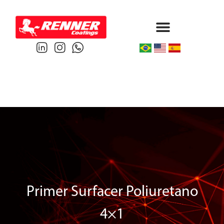
Protective & Marine
Performance & Powder
Primer Surfacer Poliuretano
4×1