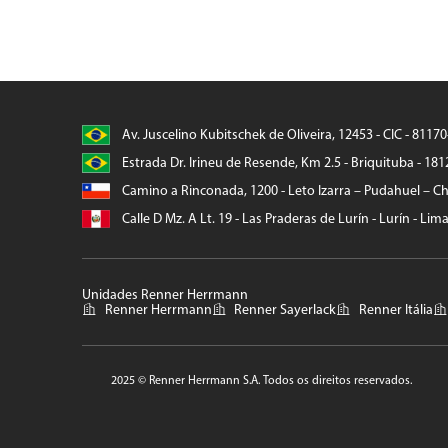
Av. Juscelino Kubitschek de Oliveira, 12453 - CIC - 8117
Estrada Dr. Irineu de Resende, Km 2.5 - Briquituba - 181
Camino a Rinconada, 1200 - Leto Izarra – Pudahuel – Chi
Calle D Mz. A Lt. 19 - Las Praderas de Lurín - Lurín - Lim
Unidades Renner Herrmann
Renner Herrmann
Renner Sayerlack
Renner Itália
2025 © Renner Herrmann S.A. Todos os direitos reservados.