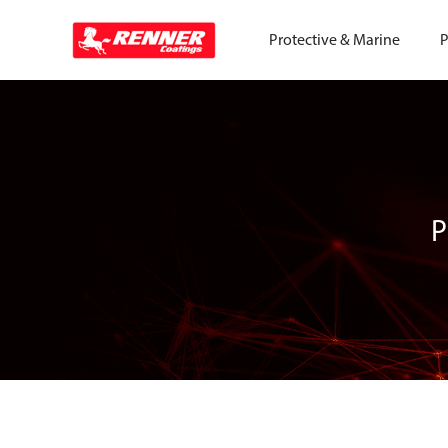
Protective & Marine
P
P