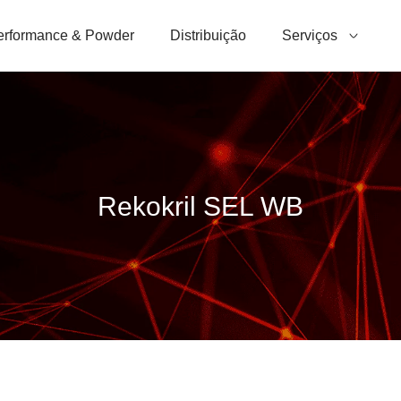
erformance & Powder
Distribuição
Serviços
Rekokril SEL WB