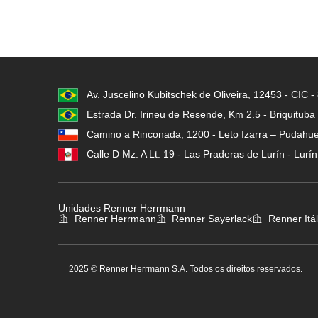
Av. Juscelino Kubitschek de Oliveira, 12453 - CIC 
Estrada Dr. Irineu de Resende, Km 2.5 - Briquituba
Camino a Rinconada, 1200 - Leto Izarra – Pudahuel
Calle D Mz. A Lt. 19 - Las Praderas de Lurín - Lurí
Unidades Renner Herrmann
Renner Herrmann
Renner Sayerlack
Renner Itál
2025 © Renner Herrmann S.A. Todos os direitos reservados.