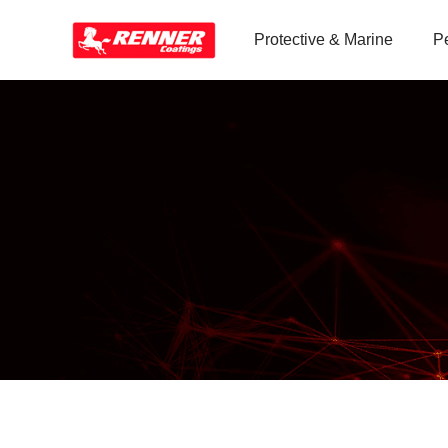
Protective & Marine
P