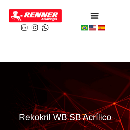
Protective & Marine
Performance & Powder
Rekokril WB SB Acrílico