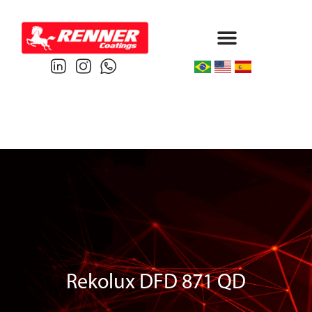
Protective & Marine
Performance & Powder
Rekolux DFD 871 QD