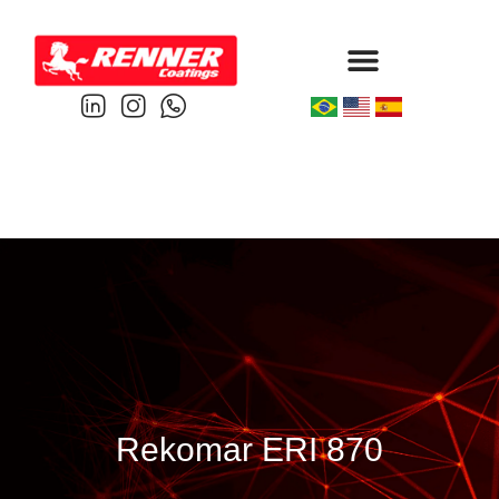
Protective & Marine
Performance & Powder
Rekomar ERI 870