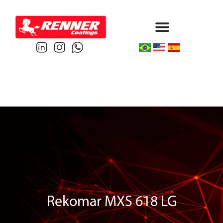
Protective & Marine
Performance & Powder
Rekomar MXS 618 LG