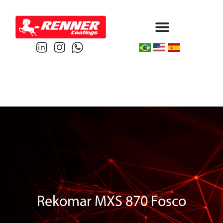
Protective & Marine
Performance & Powder
Rekomar MXS 870 Fosco