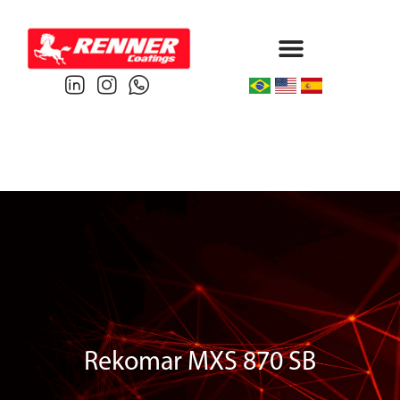
Protective & Marine
Performance & Powder
Rekomar MXS 870 SB