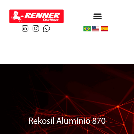
Protective & Marine
Performance & Powder
Rekosil Alumínio 870