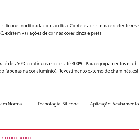
icone modificada com acrílica. Confere ao sistema excelente resistê
C, existem variações de cor nas cores cinza e preta
tura é de 250ºC contínuos e picos até 300ºC. Para equipamentos e t
o (apenas na cor alumínio). Revestimento externo de chaminés, estuf
Sem Norma
Tecnologia:
Silicone
Aplicação:
Acabament
CLIQUE AQUI
.