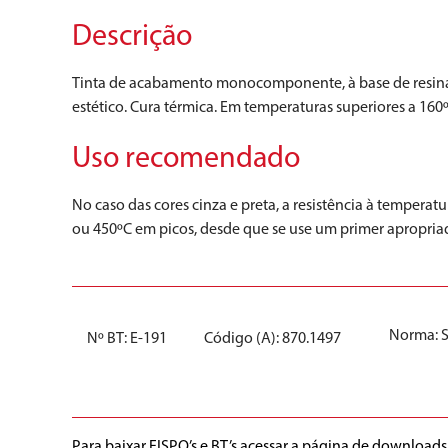
Descrição
Tinta de acabamento monocomponente, à base de resina sil
estético. Cura térmica. Em temperaturas superiores a 160º
Uso recomendado
No caso das cores cinza e preta, a resistência à tempera
ou 450ºC em picos, desde que se use um primer apropriad
Norma:
Nº BT: E-191
Código (A): 870.1497
Para baixar FISPQ’s e BT’s acessar a página de downloads