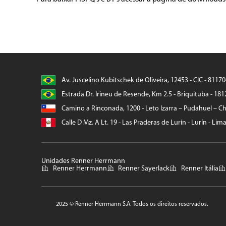
Av. Juscelino Kubitschek de Oliveira, 12453 - CIC - 8117
Estrada Dr. Irineu de Resende, Km 2.5 - Briquituba - 181
Camino a Rinconada, 1200 - Leto Izarra – Pudahuel – Chi
Calle D Mz. A Lt. 19 - Las Praderas de Lurín - Lurín - Lim
Unidades Renner Herrmann
Renner Herrmann
Renner Sayerlack
Renner Itália
2025 © Renner Herrmann S.A. Todos os direitos reservados.