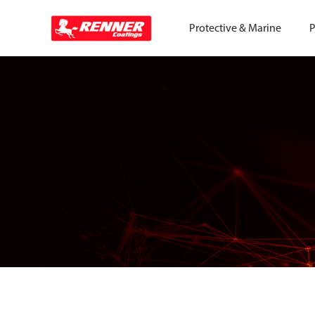
Protective & Marine
P