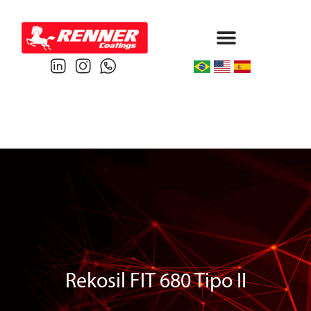
Protective & Marine
Performance & Powder
Rekosil FIT 680 Tipo II