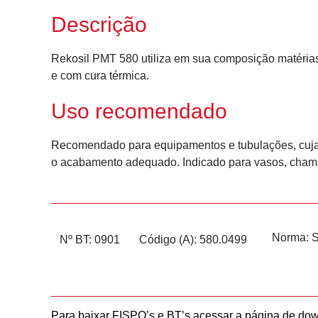
Descrição
Rekosil PMT 580 utiliza em sua composição matérias 
e com cura térmica.
Uso recomendado
Recomendado para equipamentos e tubulações, cuja t
o acabamento adequado. Indicado para vasos, chaminé
Norma:
Nº BT: 0901
Código (A): 580.0499
Para baixar FISPQ’s e BT’s acessar a página de do