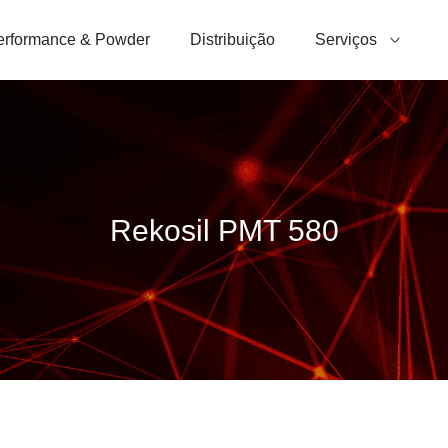
erformance & Powder
Distribuição
Serviços
Rekosil PMT 580