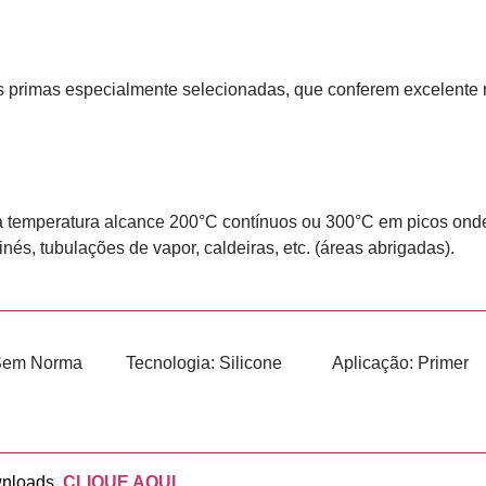
primas especialmente selecionadas, que conferem excelente res
emperatura alcance 200°C contínuos ou 300°C em picos onde s
s, tubulações de vapor, caldeiras, etc. (áreas abrigadas).
Sem Norma
Tecnologia:
Silicone
Aplicação:
Primer
wnloads.
CLIQUE AQUI