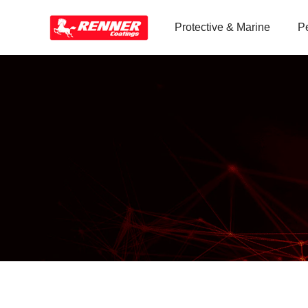
Protective & Marine
P