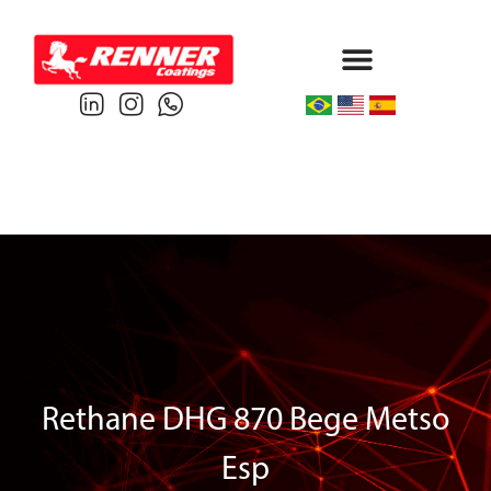
Protective & Marine
Performance & Powder
Rethane DHG 870 Bege Metso
Esp