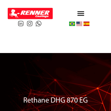
Protective & Marine
Performance & Powder
Rethane DHG 870 EG