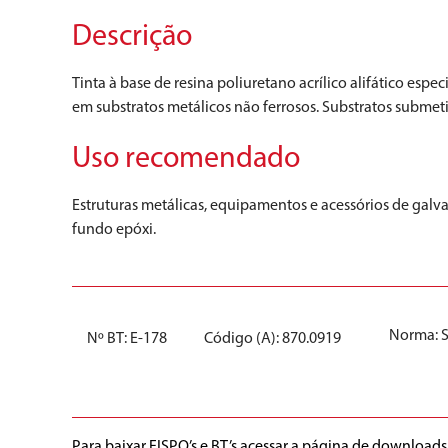
Descrição
Tinta à base de resina poliuretano acrílico alifático es
em substratos metálicos não ferrosos. Substratos subme
Uso recomendado
Estruturas metálicas, equipamentos e acessórios de galva
fundo epóxi.
Norma:
Nº BT: E-178
Código (A): 870.0919
Para baixar FISPQ’s e BT’s acessar a página de downloads