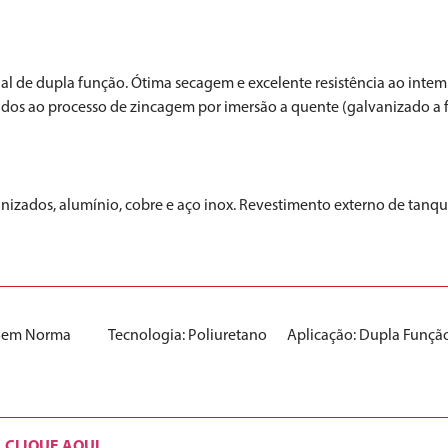
pecial de dupla função. Ótima secagem e excelente resistência ao int
tidos ao processo de zincagem por imersão a quente (galvanizado a 
nizados, alumínio, cobre e aço inox. Revestimento externo de tanque
Sem Norma
Tecnologia:
Poliuretano
Aplicação:
Dupla Funçã
CLIQUE AQUI
.