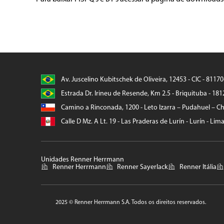
Av. Juscelino Kubitschek de Oliveira, 12453 - CIC - 8117
Estrada Dr. Irineu de Resende, Km 2.5 - Briquituba - 181
Camino a Rinconada, 1200 - Leto Izarra – Pudahuel – Chi
Calle D Mz. A Lt. 19 - Las Praderas de Lurín - Lurín - Lim
Unidades Renner Herrmann
Renner Herrmann
Renner Sayerlack
Renner Itália
2025 © Renner Herrmann S.A. Todos os direitos reservados.