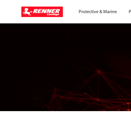
Protective & Marine
P