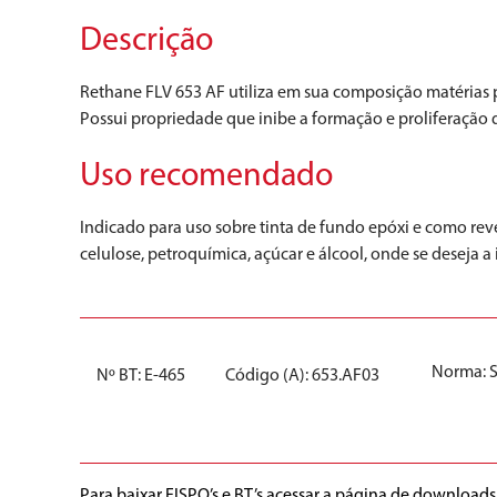
Descrição
Rethane FLV 653 AF utiliza em sua composição matérias pr
Possui propriedade que inibe a formação e proliferação 
Uso recomendado
Indicado para uso sobre tinta de fundo epóxi e como re
celulose, petroquímica, açúcar e álcool, onde se deseja a
Norma:
Nº BT: E-465
Código (A): 653.AF03
Para baixar FISPQ’s e BT’s acessar a página de downloads