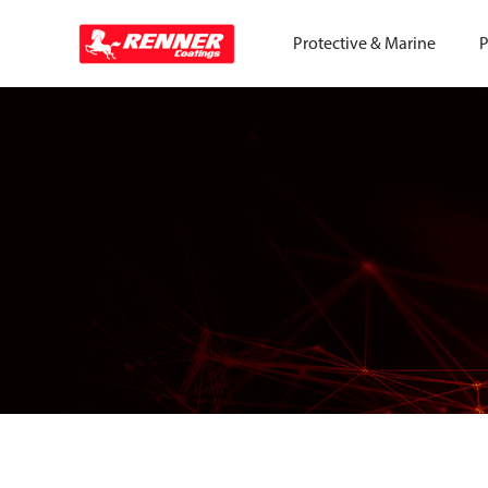
Protective & Marine
P