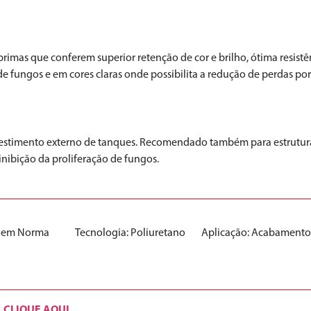
imas que conferem superior retenção de cor e brilho, ótima resistên
de fungos e em cores claras onde possibilita a redução de perdas po
vestimento externo de tanques. Recomendado também para estruturas
 inibição da proliferação de fungos.
Sem Norma
Tecnologia:
Poliuretano
Aplicação:
Acabament
CLIQUE AQUI
.