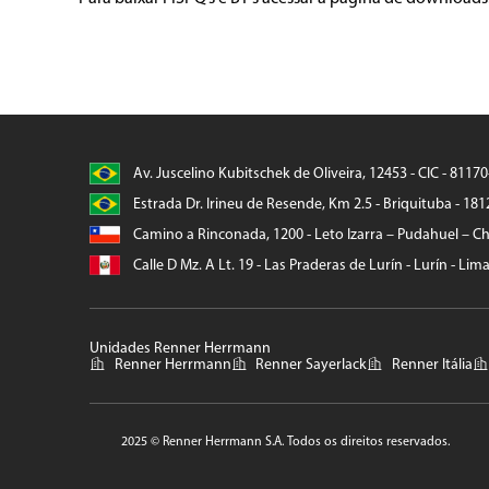
Av. Juscelino Kubitschek de Oliveira, 12453 - CIC - 8117
Estrada Dr. Irineu de Resende, Km 2.5 - Briquituba - 181
Camino a Rinconada, 1200 - Leto Izarra – Pudahuel – Chi
Calle D Mz. A Lt. 19 - Las Praderas de Lurín - Lurín - Lim
Unidades Renner Herrmann
Renner Herrmann
Renner Sayerlack
Renner Itália
2025 © Renner Herrmann S.A. Todos os direitos reservados.