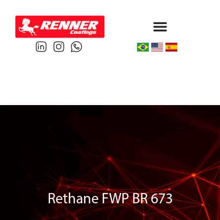
Protective & Marine
Performance & Powder
Rethane FWP BR 673