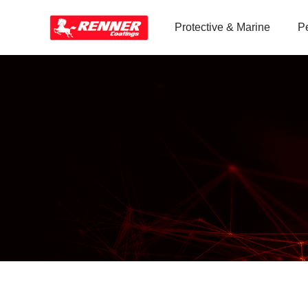
Protective & Marine
P