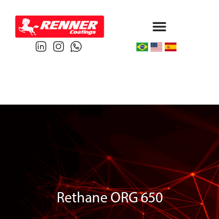
Protective & Marine
Performance & Powder
Rethane ORG 650