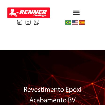
Protective & Marine
Performance & Powder
Revestimento Epóxi
Acabamento BV