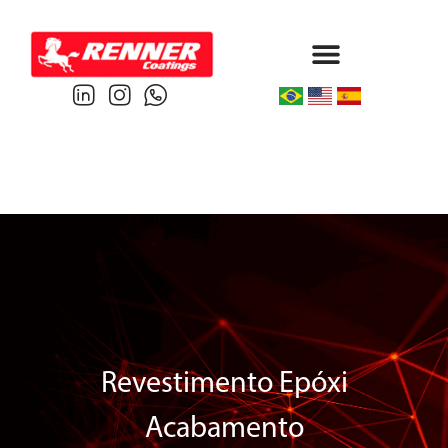
Protective & Marine
Performance & Powder
Revestimento Epóxi
Acabamento