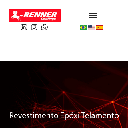
Protective & Marine
Performance & Powder
Revestimento Epóxi Telamento