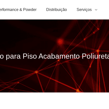
erformance & Powder
Distribuição
Serviços
o para Piso Acabamento Poliureta