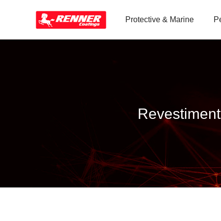
Protective & Marine
P
Revestiment