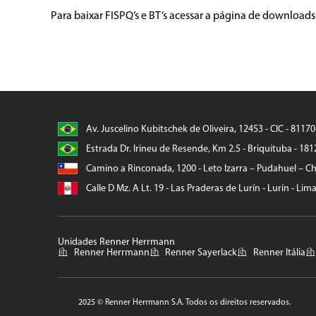
Para baixar FISPQ’s e BT’s acessar a página de downloads
Av. Juscelino Kubitschek de Oliveira, 12453 - CIC - 8117
Estrada Dr. Irineu de Resende, Km 2.5 - Briquituba - 181
Camino a Rinconada, 1200 - Leto Izarra – Pudahuel – Chi
Calle D Mz. A Lt. 19 - Las Praderas de Lurín - Lurín - Lim
Unidades Renner Herrmann
Renner Herrmann
Renner Sayerlack
Renner Itália
2025 © Renner Herrmann S.A. Todos os direitos reservados.