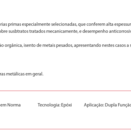
as primas especialmente selecionadas, que conferem alta espessura,
obre susbtratos tratados mecanicamente, e desempenho anticorrosiv
rgânica, isento de metais pesados, apresentando nestes casos a si
as metálicas em geral.
Sem Norma
Tecnologia:
Epóxi
Aplicação:
Dupla Funçã