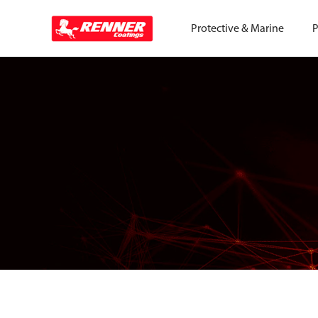
Protective & Marine
P