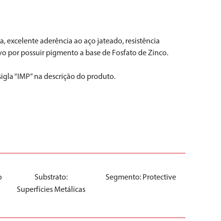
 excelente aderência ao aço jateado, resistência
o por possuir pigmento a base de Fosfato de Zinco.
gla “IMP” na descrição do produto.
o
Substrato:
Segmento:
Protective
Superfícies Metálicas