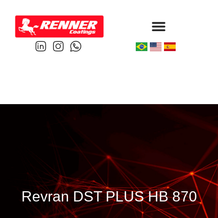
Protective & Marine
Performance & Powder
Revran DST PLUS HB 870