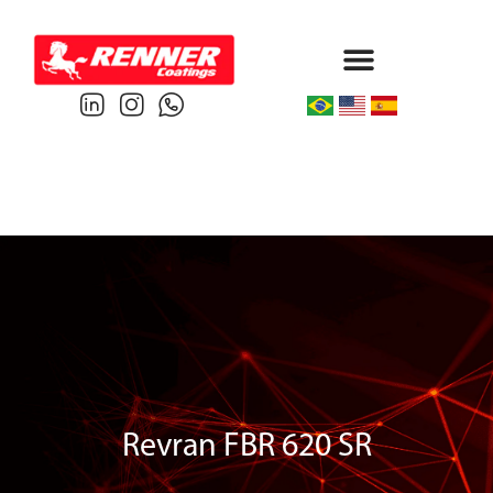
Protective & Marine
Performance & Powder
Revran FBR 620 SR