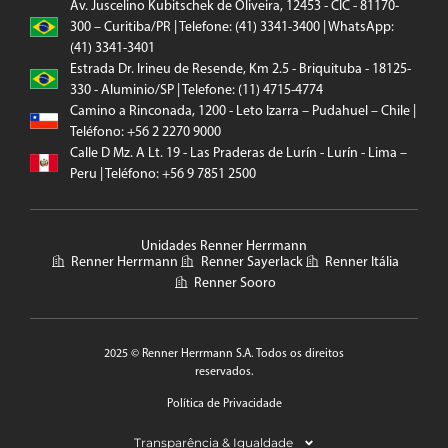
Av. Juscelino Kubitschek de Oliveira, 12453 - CIC - 81170-
300 – Curitiba/PR | Telefone: (41) 3341-3400 | WhatsApp:
(41) 3341-3401
Estrada Dr. Irineu de Resende, Km 2.5 - Briquituba - 18125-
330 - Aluminio/SP | Telefone: (11) 4715-4774
Camino a Rinconada, 1200 - Leto Izarra – Pudahuel – Chile |
Teléfono: +56 2 2270 9000
Calle D Mz. A Lt. 19 - Las Praderas de Lurín - Lurín - Lima –
Peru | Teléfono: +56 9 7851 2500
Unidades Renner Herrmann
Renner Herrmann
Renner Sayerlack
Renner Itália
Renner Sooro
2025 © Renner Herrmann S.A. Todos os direitos
reservados.
Política de Privacidade
Transparência & Igualdade