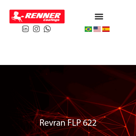
Protective & Marine
Performance & Powder
Revran FLP 622